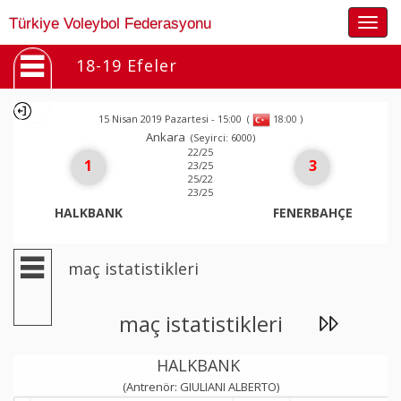
Togg
Türkiye Voleybol Federasyonu
navig
18-19 Efeler
15 Nisan 2019 Pazartesi - 15:00
(
)
18:00
Ankara
(Seyirci: 6000)
22/25
1
3
23/25
25/22
23/25
HALKBANK
FENERBAHÇE
maç istatistikleri
maç istatistikleri
HALKBANK
(Antrenör: GIULIANI ALBERTO)