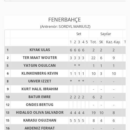
FENERBAHÇE
(Antrenör: SORDYL MARIUSZ)
Set
Sayılar
1
2
3
4
5
Tot.
SK
Kaz.-Kay.
Tot
KIYAK ULAS
6
6
6
6
2
2
2
13
1
1
TER MAAT WOUTER
3
3
3
3
22
6
9
17
2
2
YATGIN OGULCAN
*
*
1
1
1
-
5
5
KLINKENBERG KEVIN
1
1
1
1
10
3
10
16
6
6
UNVER IZZET
*
*
*
-
-
-
6
8
8
KURT HALIL IBRAHIM
-
-
-
-
9
9
BATUR EMRE
2
2
2
2
6
2
-
11
10
1
ONDES BERTUG
-
-
-
-
12
1
HIDALGO OLIVA SALVADOR
4
4
4
4
19
10
8
17
13
1
KARASU OGUZHAN
5
5
5
5
8
4
6
16
15
1
AKDENIZ FERHAT
-
-
-
-
16
1