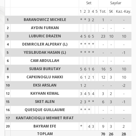
Set
Sayılar
1
2
3
4
5
Tot.
SK
Kaz.-Kay.
T
BARANOWICZ MICHELE
*
*
3
2
1
-
-
1
1
AYDIN FURKAN
-
-
-
2
2
LUBURIC DRAZEN
4
5
6
5
23
10
10
3
3
DEMIRCILER ALPERAY (L)
*
*
*
*
-
-
-
4
4
YESILBUDAK HASAN (L)
*
*
*
*
-
-
-1
5
5
CAM ABDULLAH
-
-
-
6
6
SUBASI BURUTAY
5
6
1
6
16
5
10
8
8
CAPKINOGLU HAKKI
6
1
2
1
12
3
10
9
9
EKSI ARSLAN
1
2
-
-
-2
10
1
KAYHAN KEMAL
3
4
5
4
3
2
-
12
1
SKET ALEN
2
3
*
*
6
3
-1
15
1
QUESQUE GUILLAUME
*
*
*
-
-
-
16
1
KANTARCIOGLU MEHMET RIFAT
-
-
-
17
1
BAYRAM EFE
*
4
3
9
3
2
20
2
TOPLAM
70
26
28