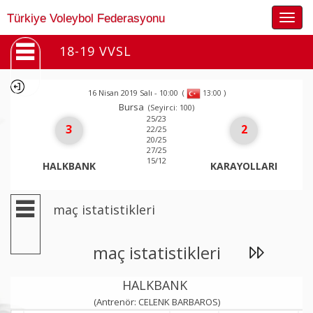
Togg
Türkiye Voleybol Federasyonu
navig
18-19 VVSL
16 Nisan 2019 Salı - 10:00
(
)
13:00
Bursa
(Seyirci: 100)
25/23
3
2
22/25
20/25
27/25
15/12
HALKBANK
KARAYOLLARI
maç istatistikleri
maç istatistikleri
HALKBANK
(Antrenör: CELENK BARBAROS)