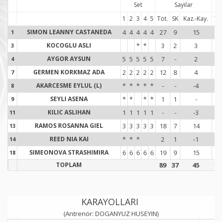
Set
Sayılar
1
2
3
4
5
Tot.
SK
Kaz.-Kay.
Tot
SIMON LEANNY CASTANEDA
4
4
4
4
4
27
9
15
1
1
1
KOCOGLU ASLI
*
*
3
2
3
7
3
3
AYGOR AYSUN
5
5
5
5
5
7
-
2
1
4
4
GERMEN KORKMAZ ADA
2
2
2
2
2
12
8
4
2
7
7
AKARCESME EYLUL (L)
*
*
*
*
*
-
-
-4
-
8
8
SEYLI ASENA
*
*
*
*
1
1
-
3
9
9
KILIC ASLIHAN
1
1
1
1
1
-
-
-3
1
11
1
RAMOS ROSANNA GIEL
3
3
3
3
3
18
7
14
1
13
1
REED NIA KAI
*
*
*
2
1
-1
1
14
1
SIMEONOVA STRASHIMIRA
6
6
6
6
6
19
9
15
1
18
1
TOPLAM
89
37
45
10
KARAYOLLARI
(Antrenör: DOGANYUZ HUSEYIN)