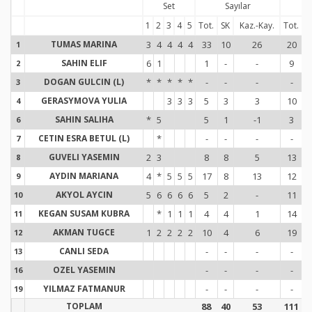
Set
Sayılar
Se
1
2
3
4
5
Tot.
SK
Kaz.-Kay.
Tot.
H
TUMAS MARINA
3
4
4
4
4
33
10
26
20
1
1
SAHIN ELIF
6
1
1
-
-
9
2
2
DOGAN GULCIN (L)
*
*
*
*
*
-
-
-
-
3
3
GERASYMOVA YULIA
3
3
3
5
3
3
10
4
4
SAHIN SALIHA
*
5
5
1
-1
3
6
6
CETIN ESRA BETUL (L)
*
-
-
-
-
7
7
GUVELI YASEMIN
2
3
8
8
5
13
8
8
AYDIN MARIANA
4
*
5
5
5
17
8
13
12
9
9
AKYOL AYCIN
5
6
6
6
6
5
2
-
11
10
1
KEGAN SUSAM KUBRA
*
1
1
1
4
4
1
14
11
1
AKMAN TUGCE
1
2
2
2
2
10
4
6
19
12
1
CANLI SEDA
-
-
-
-
13
1
OZEL YASEMIN
-
-
-
-
16
1
YILMAZ FATMANUR
-
-
-
-
19
1
TOPLAM
88
40
53
111