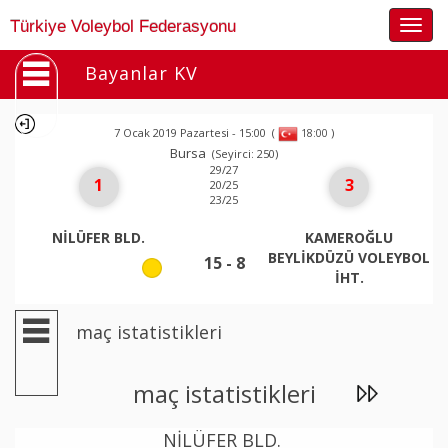
Togg
Türkiye Voleybol Federasyonu
navig
Bayanlar KV
7 Ocak 2019 Pazartesi - 15:00
(
)
18:00
Bursa
(Seyirci: 250)
29/27
1
3
20/25
23/25
NİLÜFER BLD.
KAMEROĞLU
BEYLİKDÜZÜ VOLEYBOL
15 - 8
İHT.
maç istatistikleri
maç istatistikleri
NİLÜFER BLD.