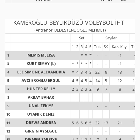
KAMEROĞLU BEYLİKDÜZÜ VOLEYBOL İHT.
(Antrenör: BEDESTENLIOGLU MEHMET)
Set
Sayılar
1
2
3
4
5
Tot.
SK
Kaz.-Kay.
Tot.
MEMIS MELISA
*
*
*
-
-
-1
4
1
1
KURT SIMAY (L)
*
*
*
*
*
-
-
-1
-
3
3
LEE SIMONE ALEXANDRIA
*
4
3
4
3
22
9
13
12
4
4
AVCI EROGLU ERGUL
4
5
4
5
4
14
5
12
19
5
5
HUNTER KELLY
2
3
2
3
2
9
7
8
22
7
7
AKBAY BAHAR
-
-
-
-
8
8
UNAL ZEKIYE
-
-
-
-
9
9
UYANIK DENIZ
-
-
-
-
10
1
DREWS ANDREA
5
6
5
6
5
32
17
21
19
11
1
GIRGIN AYSEGUL
-
-
-
-
12
1
DIKMEN SABRIYE
1
2
1
2
1
7
4
4
14
13
1