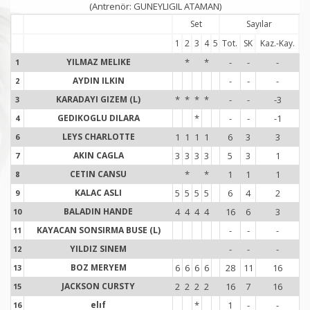
(Antrenör: GUNEYLIGIL ATAMAN)
Set
Sayılar
1
2
3
4
5
Tot.
SK
Kaz.-Kay.
To
YILMAZ MELIKE
*
*
-
-
-
1
1
AYDIN ILKIN
-
-
-
2
2
KARADAYI GIZEM (L)
*
*
*
*
-
-
-3
3
3
GEDIKOGLU DILARA
*
-
-
-1
4
4
LEYS CHARLOTTE
1
1
1
1
6
3
3
1
6
6
AKIN CAGLA
3
3
3
3
5
3
1
1
7
7
CETIN CANSU
*
*
1
1
1
8
8
KALAC ASLI
5
5
5
5
6
4
2
1
9
9
BALADIN HANDE
4
4
4
4
16
6
3
1
10
1
KAYACAN SONSIRMA BUSE (L)
-
-
-
11
1
YILDIZ SINEM
-
-
-
12
1
BOZ MERYEM
6
6
6
6
28
11
16
1
13
1
JACKSON CURSTY
2
2
2
2
16
7
16
1
15
1
elıf
*
1
-
-
16
1