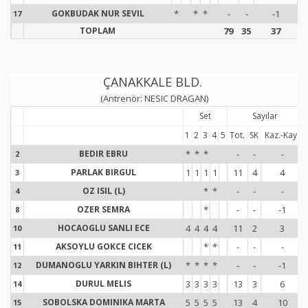
GOKBUDAK NUR SEVIL
*
*
*
-
-
-1
17
1
TOPLAM
79
35
37
9
ÇANAKKALE BLD.
(Antrenör: NESIC DRAGAN)
Set
Sayılar
1
2
3
4
5
Tot.
SK
Kaz.-Kay.
BEDIR EBRU
*
*
*
-
-
-
2
2
PARLAK BIRGUL
1
1
1
1
11
4
4
3
3
OZ ISIL (L)
*
*
-
-
-
4
4
OZER SEMRA
*
-
-
-1
8
8
HOCAOGLU SANLI ECE
4
4
4
4
11
2
3
10
1
AKSOYLU GOKCE CICEK
*
*
-
-
-
11
1
DUMANOGLU YARKIN BIHTER (L)
*
*
*
*
-
-
-1
12
1
DURUL MELIS
3
3
3
3
13
3
6
14
1
SOBOLSKA DOMINIKA MARTA
5
5
5
5
13
4
10
15
1