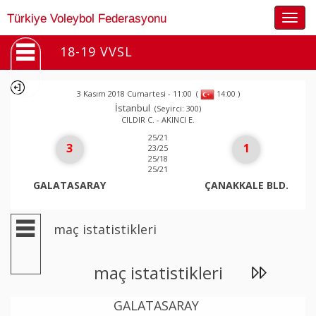
Togg
Türkiye Voleybol Federasyonu
navig
18-19 VVSL
3 Kasım 2018 Cumartesi - 11:00
(
)
14:00
İstanbul
(Seyirci: 300)
CILDIR C. - AKINCI E.
25/21
3
1
23/25
25/18
25/21
GALATASARAY
ÇANAKKALE BLD.
maç istatistikleri
maç istatistikleri
GALATASARAY