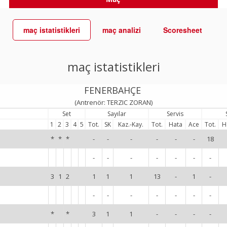
maç istatistikleri
maç analizi
Scoresheet
maç istatistikleri
FENERBAHÇE
(Antrenör: TERZIC ZORAN)
Set
Sayılar
Servis
1
2
3
4
5
Tot.
SK
Kaz.-Kay.
Tot.
Hata
Ace
Tot.
H
*
*
*
-
-
-
-
-
-
18
-
-
-
-
-
-
-
3
1
2
1
1
1
13
-
1
-
-
-
-
-
-
-
-
*
*
3
1
1
-
-
-
-