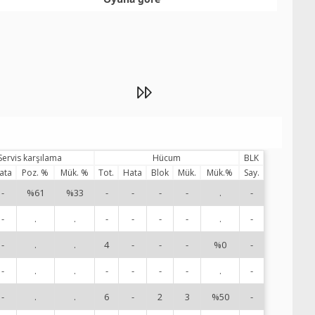
DataVolley
Servis karşılama
Hücum
BLK
ata
Poz. %
Mük. %
Tot.
Hata
Blok
Mük.
Mük.%
Say.
-
%61
%33
-
-
-
-
.
-
1
-
.
.
-
-
-
-
.
-
2
-
.
.
4
-
-
-
%0
-
3
-
.
.
-
-
-
-
.
-
5
-
.
.
6
-
2
3
%50
-
6