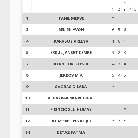
Set
1
2
3
4
5
1
TANIL MERVE
*
3
BELIEN YVON
6
5
6
4
KARASOY ARELYA
1
6
1
5
ERKUL JANSET CEMRE
3
2
3
7
RYKHLIUK OLESIA
4
3
4
8
JERKOV MIA
5
4
5
9
SAGBAS DILARA
*
10
ALBAYRAK MERVE IKBAL
11
FIRINCIOGLU HUMAY
*
12
ATASEVER PINAR (L)
*
*
*
14
BEYAZ FATMA