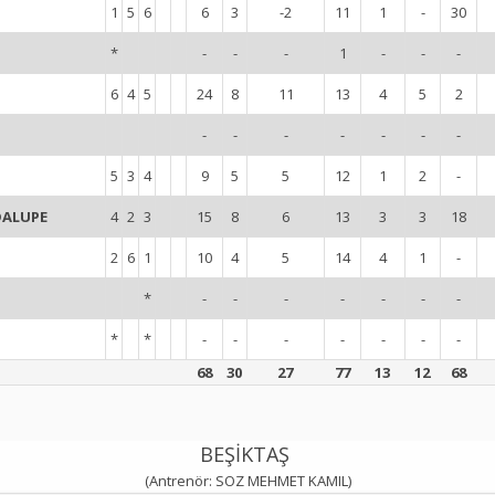
1
5
6
6
3
-2
11
1
-
30
*
-
-
-
1
-
-
-
6
4
5
24
8
11
13
4
5
2
-
-
-
-
-
-
-
5
3
4
9
5
5
12
1
2
-
DALUPE
4
2
3
15
8
6
13
3
3
18
2
6
1
10
4
5
14
4
1
-
*
-
-
-
-
-
-
-
*
*
-
-
-
-
-
-
-
68
30
27
77
13
12
68
BEŞİKTAŞ
(Antrenör: SOZ MEHMET KAMIL)