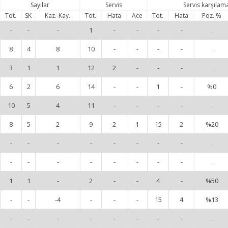
Sayılar
Servis
Servis karşılam
Tot.
SK
Kaz.-Kay.
Tot.
Hata
Ace
Tot.
Hata
Poz. %
-
-
-
1
-
-
-
-
.
8
4
8
10
-
-
-
-
.
3
1
1
12
2
-
-
-
.
6
2
6
14
-
-
1
-
%0
10
5
4
11
-
-
-
-
.
8
5
2
9
2
1
15
2
%20
-
-
-
-
-
-
-
-
.
-
-
-
-
-
-
-
-
.
1
1
-
2
-
-
4
-
%50
-
-
-4
-
-
-
15
4
%13
-
-
-
-
-
-
-
-
.