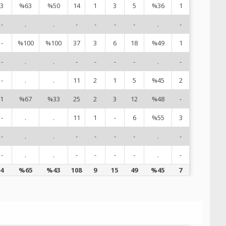
3
%63
%50
14
1
3
5
%36
1
7
-
.
.
-
-
-
-
.
-
8
-
%100
%100
37
3
6
18
%49
1
9
-
.
.
-
-
-
-
.
-
10
-
.
.
11
2
1
5
%45
2
11
1
%67
%33
25
2
3
12
%48
-
12
-
.
.
11
1
-
6
%55
3
14
-
.
.
-
-
-
-
.
-
15
-
.
.
-
-
-
-
.
-
17
4
%65
%43
108
9
15
49
%45
7