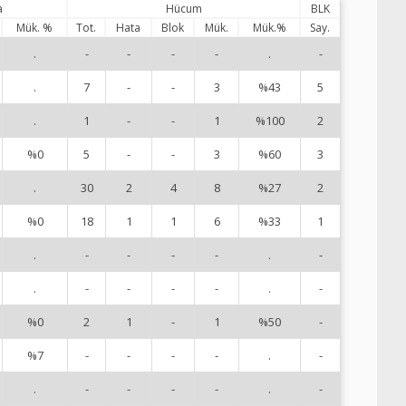
a
Hücum
BLK
Mük. %
Tot.
Hata
Blok
Mük.
Mük.%
Say.
.
-
-
-
-
.
-
1
.
7
-
-
3
%43
5
3
.
1
-
-
1
%100
2
4
%0
5
-
-
3
%60
3
5
.
30
2
4
8
%27
2
7
%0
18
1
1
6
%33
1
8
.
-
-
-
-
.
-
9
.
-
-
-
-
.
-
1
%0
2
1
-
1
%50
-
1
%7
-
-
-
-
.
-
1
.
-
-
-
-
.
-
1