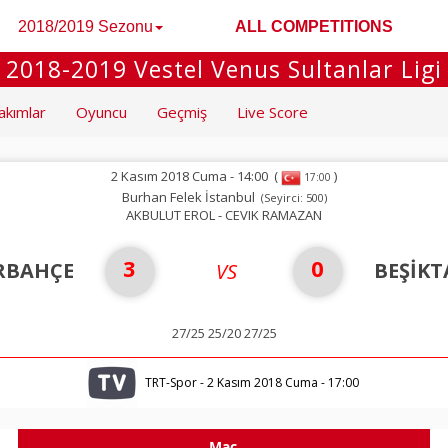
2018/2019 Sezonu
ALL COMPETITIONS
2018-2019 Vestel Venus Sultanlar Ligi
akımlar
Oyuncu
Geçmiş
Live Score
2 Kasım 2018 Cuma - 14:00
(
)
17:00
Burhan Felek İstanbul
(Seyirci: 500)
AKBULUT EROL - CEVIK RAMAZAN
3
0
RBAHÇE
BEŞİKT
VS
27/25 25/20 27/25
TRT-Spor - 2 Kasım 2018 Cuma - 17:00
Maç