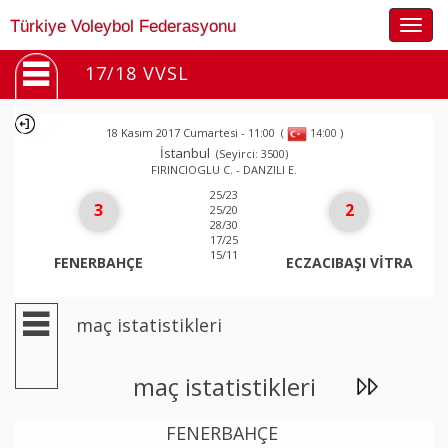
Togg
Türkiye Voleybol Federasyonu
navig
17/18 VVSL
18 Kasım 2017 Cumartesi - 11:00
(
)
14:00
İstanbul
(Seyirci: 3500)
FIRINCIOGLU C. - DANZILI E.
25/23
3
2
25/20
28/30
17/25
15/11
FENERBAHÇE
ECZACIBAŞI VİTRA
maç istatistikleri
maç istatistikleri
FENERBAHÇE