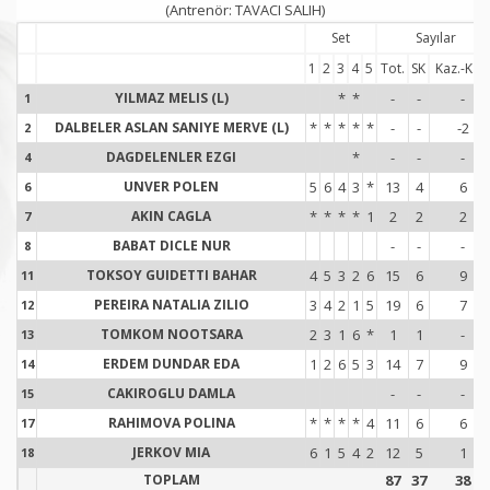
(Antrenör: TAVACI SALIH)
Set
Sayılar
1
2
3
4
5
Tot.
SK
Kaz.-Kay.
YILMAZ MELIS (L)
*
*
-
-
-
1
1
DALBELER ASLAN SANIYE MERVE (L)
*
*
*
*
*
-
-
-2
2
2
DAGDELENLER EZGI
*
-
-
-
4
4
UNVER POLEN
5
6
4
3
*
13
4
6
6
6
AKIN CAGLA
*
*
*
*
1
2
2
2
7
7
BABAT DICLE NUR
-
-
-
8
8
TOKSOY GUIDETTI BAHAR
4
5
3
2
6
15
6
9
11
1
PEREIRA NATALIA ZILIO
3
4
2
1
5
19
6
7
12
1
TOMKOM NOOTSARA
2
3
1
6
*
1
1
-
13
1
ERDEM DUNDAR EDA
1
2
6
5
3
14
7
9
14
1
CAKIROGLU DAMLA
-
-
-
15
1
RAHIMOVA POLINA
*
*
*
*
4
11
6
6
17
1
JERKOV MIA
6
1
5
4
2
12
5
1
18
1
TOPLAM
87
37
38