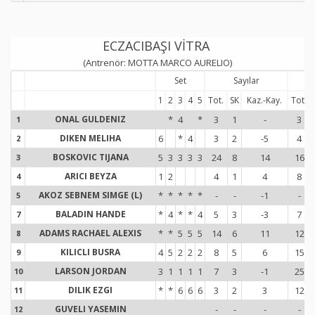
ECZACIBAŞI VİTRA
(Antrenör: MOTTA MARCO AURELIO)
Set
Sayılar
S
1
2
3
4
5
Tot.
SK
Kaz.-Kay.
Tot.
ONAL GULDENIZ
*
4
*
3
1
-
3
1
1
DIKEN MELIHA
6
*
4
3
2
-5
4
2
2
BOSKOVIC TIJANA
5
3
3
3
3
24
8
14
16
3
3
ARICI BEYZA
1
2
4
1
4
8
4
4
AKOZ SEBNEM SIMGE (L)
*
*
*
*
*
-
-
-1
-
5
5
BALADIN HANDE
*
4
*
*
4
5
3
-3
7
7
7
ADAMS RACHAEL ALEXIS
*
*
5
5
5
14
6
11
12
8
8
KILICLI BUSRA
4
5
2
2
2
8
5
6
15
9
9
LARSON JORDAN
3
1
1
1
1
7
3
-1
25
10
1
DILIK EZGI
*
*
6
6
6
3
2
3
12
11
1
GUVELI YASEMIN
-
-
-
-
12
1