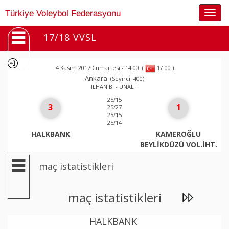
Togg
Türkiye Voleybol Federasyonu
navig
17/18 VVSL
4 Kasım 2017 Cumartesi - 14:00
(
)
17:00
Ankara
(Seyirci: 400)
ILHAN B. - UNAL I.
25/15
3
1
25/27
25/15
25/14
HALKBANK
KAMEROĞLU
BEYLİKDÜZÜ VOL.İHT.
maç istatistikleri
maç istatistikleri
HALKBANK