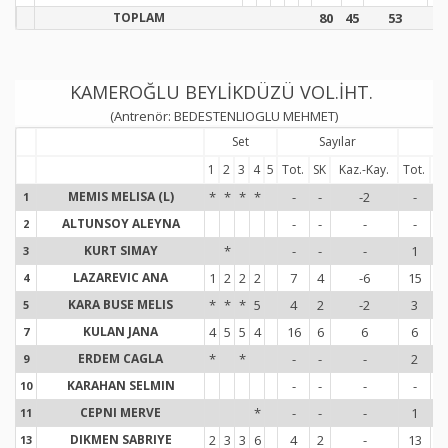
TOPLAM
80
45
53
9
KAMEROĞLU BEYLİKDÜZÜ VOL.İHT.
(Antrenör: BEDESTENLIOGLU MEHMET)
Set
Sayılar
Se
1
2
3
4
5
Tot.
SK
Kaz.-Kay.
Tot.
H
MEMIS MELISA (L)
*
*
*
*
-
-
-2
-
1
1
ALTUNSOY ALEYNA
-
-
-
-
2
2
KURT SIMAY
*
-
-
-
1
3
3
LAZAREVIC ANA
1
2
2
2
7
4
-6
15
4
4
KARA BUSE MELIS
*
*
*
5
4
2
-2
3
5
5
KULAN JANA
4
5
5
4
16
6
6
6
7
7
ERDEM CAGLA
*
*
-
-
-
2
9
9
KARAHAN SELMIN
-
-
-
-
10
1
CEPNI MERVE
*
-
-
-
1
11
1
DIKMEN SABRIYE
2
3
3
6
4
2
-
13
13
1