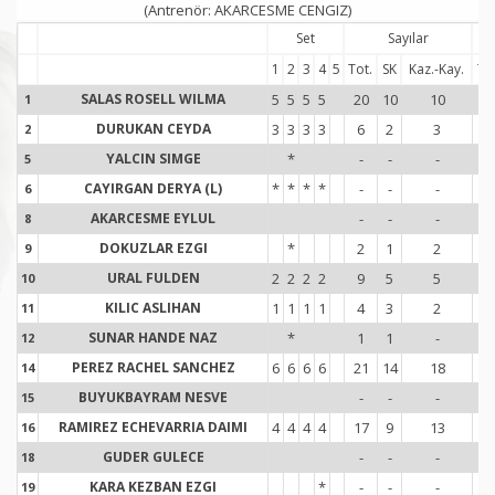
(Antrenör: AKARCESME CENGIZ)
Set
Sayılar
1
2
3
4
5
Tot.
SK
Kaz.-Kay.
Tot
SALAS ROSELL WILMA
5
5
5
5
20
10
10
2
1
1
DURUKAN CEYDA
3
3
3
3
6
2
3
2
2
2
YALCIN SIMGE
*
-
-
-
1
5
5
CAYIRGAN DERYA (L)
*
*
*
*
-
-
-
-
6
6
AKARCESME EYLUL
-
-
-
-
8
8
DOKUZLAR EZGI
*
2
1
2
-
9
9
URAL FULDEN
2
2
2
2
9
5
5
2
10
1
KILIC ASLIHAN
1
1
1
1
4
3
2
1
11
1
SUNAR HANDE NAZ
*
1
1
-
2
12
1
PEREZ RACHEL SANCHEZ
6
6
6
6
21
14
18
6
14
1
BUYUKBAYRAM NESVE
-
-
-
-
15
1
RAMIREZ ECHEVARRIA DAIMI
4
4
4
4
17
9
13
1
16
1
GUDER GULECE
-
-
-
-
18
1
KARA KEZBAN EZGI
*
-
-
-
-
19
1