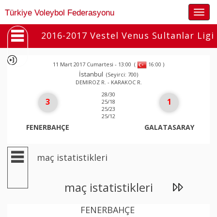
Togg
Türkiye Voleybol Federasyonu
navig
2016-2017 Vestel Venus Sultanlar Ligi
11 Mart 2017 Cumartesi - 13:00
(
)
16:00
İstanbul
(Seyirci: 700)
DEMIROZ R. - KARAKOC R.
28/30
3
1
25/18
25/23
25/12
FENERBAHÇE
GALATASARAY
maç istatistikleri
maç istatistikleri
FENERBAHÇE