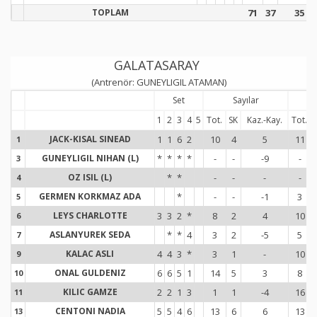
TOPLAM
71
37
35
GALATASARAY
(Antrenör: GUNEYLIGIL ATAMAN)
Set
Sayılar
S
1
2
3
4
5
Tot.
SK
Kaz.-Kay.
Tot.
JACK-KISAL SINEAD
1
1
6
2
10
4
5
11
1
1
GUNEYLIGIL NIHAN (L)
*
*
*
*
-
-
-9
-
3
3
OZ ISIL (L)
*
*
-
-
-
-
4
4
GERMEN KORKMAZ ADA
*
-
-
-1
3
5
5
LEYS CHARLOTTE
3
3
2
*
8
2
4
10
6
6
ASLANYUREK SEDA
*
*
4
3
2
-5
5
7
7
KALAC ASLI
4
4
3
*
3
1
-
10
9
9
ONAL GULDENIZ
6
6
5
1
14
5
3
8
10
1
KILIC GAMZE
2
2
1
3
1
1
-4
16
11
1
CENTONI NADIA
5
5
4
6
13
6
6
13
13
1