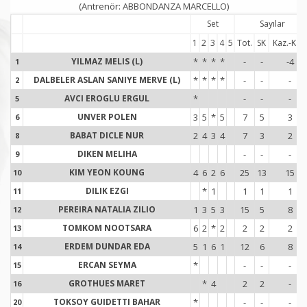
(Antrenör: ABBONDANZA MARCELLO)
Set
Sayılar
1
2
3
4
5
Tot.
SK
Kaz.-Kay.
YILMAZ MELIS (L)
*
*
*
*
-
-
-4
1
1
DALBELER ASLAN SANIYE MERVE (L)
*
*
*
*
-
-
-
2
2
AVCI EROGLU ERGUL
*
-
-
-
5
5
UNVER POLEN
3
5
*
5
7
5
3
6
6
BABAT DICLE NUR
2
4
3
4
7
3
2
8
8
DIKEN MELIHA
-
-
-
9
9
KIM YEON KOUNG
4
6
2
6
25
13
15
10
1
DILIK EZGI
*
1
1
1
1
11
1
PEREIRA NATALIA ZILIO
1
3
5
3
15
5
8
12
1
TOMKOM NOOTSARA
6
2
*
2
2
2
2
13
1
ERDEM DUNDAR EDA
5
1
6
1
12
6
8
14
1
ERCAN SEYMA
*
-
-
-
15
1
GROTHUES MARET
*
4
2
2
-
16
1
TOKSOY GUIDETTI BAHAR
*
-
-
-
20
2