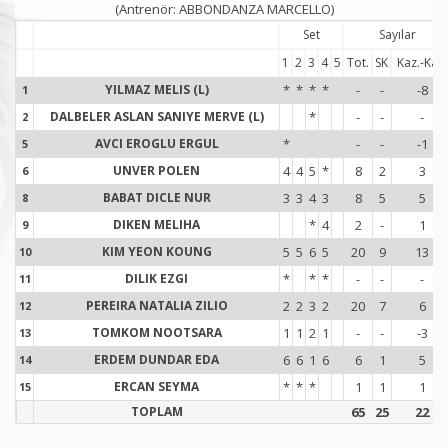
(Antrenör: ABBONDANZA MARCELLO)
Set
Sayılar
1
2
3
4
5
Tot.
SK
Kaz.-Kay.
YILMAZ MELIS (L)
*
*
*
*
-
-
-8
1
1
DALBELER ASLAN SANIYE MERVE (L)
*
-
-
-
2
2
AVCI EROGLU ERGUL
*
-
-
-1
5
5
UNVER POLEN
4
4
5
*
8
2
3
6
6
BABAT DICLE NUR
3
3
4
3
8
5
5
8
8
DIKEN MELIHA
*
4
2
-
1
9
9
KIM YEON KOUNG
5
5
6
5
20
9
13
10
1
DILIK EZGI
*
*
*
-
-
-
11
1
PEREIRA NATALIA ZILIO
2
2
3
2
20
7
6
12
1
TOMKOM NOOTSARA
1
1
2
1
-
-
-3
13
1
ERDEM DUNDAR EDA
6
6
1
6
6
1
5
14
1
ERCAN SEYMA
*
*
*
1
1
1
15
1
TOPLAM
65
25
22