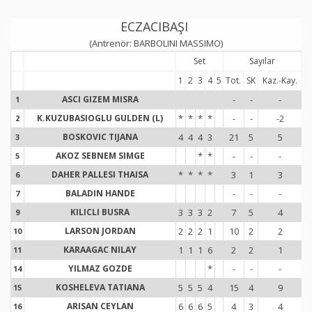
ECZACIBAŞI
(Antrenör: BARBOLINI MASSIMO)
Set
Sayılar
1
2
3
4
5
Tot.
SK
Kaz.-Kay.
To
ASCI GIZEM MISRA
-
-
-
1
1
K.KUZUBASIOGLU GULDEN (L)
*
*
*
*
-
-
-2
2
2
BOSKOVIC TIJANA
4
4
4
3
21
5
5
3
3
AKOZ SEBNEM SIMGE
*
*
-
-
-
5
5
DAHER PALLESI THAISA
*
*
*
*
3
1
3
6
6
BALADIN HANDE
-
-
-
7
7
KILICLI BUSRA
3
3
3
2
7
5
4
9
9
LARSON JORDAN
2
2
2
1
10
2
2
10
1
KARAAGAC NILAY
1
1
1
6
2
2
1
11
1
YILMAZ GOZDE
*
-
-
-
14
1
KOSHELEVA TATIANA
5
5
5
4
15
4
9
15
1
ARISAN CEYLAN
6
6
6
5
4
3
4
16
1