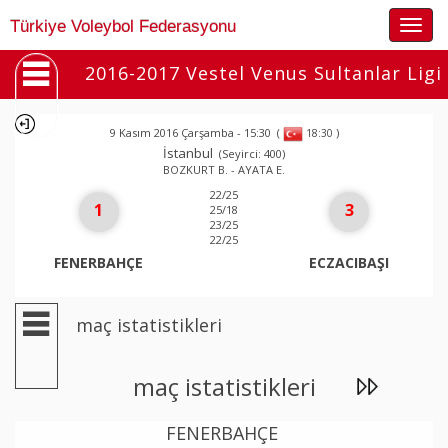
Togg
Türkiye Voleybol Federasyonu
navig
2016-2017 Vestel Venus Sultanlar Ligi
9 Kasım 2016 Çarşamba - 15:30
(
)
18:30
İstanbul
(Seyirci: 400)
BOZKURT B. - AYATA E.
22/25
1
3
25/18
23/25
22/25
FENERBAHÇE
ECZACIBAŞI
maç istatistikleri
maç istatistikleri
FENERBAHÇE