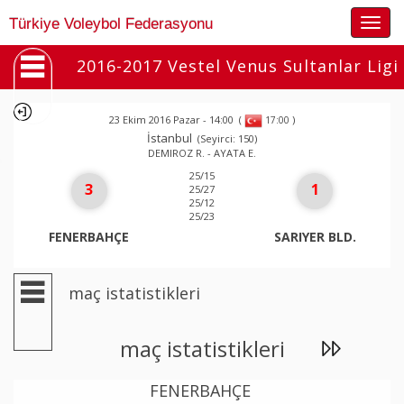
Togg
Türkiye Voleybol Federasyonu
navig
2016-2017 Vestel Venus Sultanlar Ligi
23 Ekim 2016 Pazar - 14:00
(
)
17:00
İstanbul
(Seyirci: 150)
DEMIROZ R. - AYATA E.
25/15
3
1
25/27
25/12
25/23
FENERBAHÇE
SARIYER BLD.
maç istatistikleri
maç istatistikleri
FENERBAHÇE