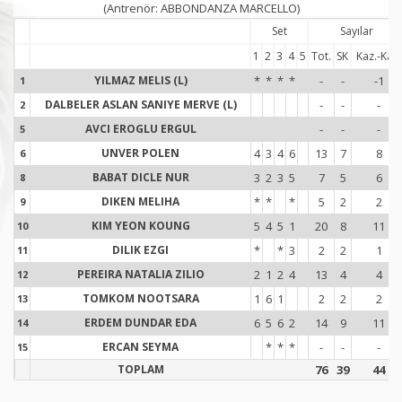
(Antrenör: ABBONDANZA MARCELLO)
Set
Sayılar
1
2
3
4
5
Tot.
SK
Kaz.-Kay.
YILMAZ MELIS (L)
*
*
*
*
-
-
-1
1
1
DALBELER ASLAN SANIYE MERVE (L)
-
-
-
2
2
AVCI EROGLU ERGUL
-
-
-
5
5
UNVER POLEN
4
3
4
6
13
7
8
6
6
BABAT DICLE NUR
3
2
3
5
7
5
6
8
8
DIKEN MELIHA
*
*
*
5
2
2
9
9
KIM YEON KOUNG
5
4
5
1
20
8
11
10
1
DILIK EZGI
*
*
3
2
2
1
11
1
PEREIRA NATALIA ZILIO
2
1
2
4
13
4
4
12
1
TOMKOM NOOTSARA
1
6
1
2
2
2
13
1
ERDEM DUNDAR EDA
6
5
6
2
14
9
11
14
1
ERCAN SEYMA
*
*
*
-
-
-
15
1
TOPLAM
76
39
44