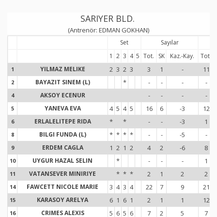
SARIYER BLD.
(Antrenör: EDMAN GOKHAN)
Set
Sayılar
S
1
2
3
4
5
Tot.
SK
Kaz.-Kay.
Tot.
YILMAZ MELIKE
2
3
2
3
3
1
-
11
1
1
BAYAZIT SINEM (L)
*
-
-
-
-
2
2
AKSOY ECENUR
-
-
-
-
4
4
YANEVA EVA
4
5
4
5
16
6
-3
12
5
5
ERLALELITEPE RIDA
*
*
-
-
-3
1
6
6
BILGI FUNDA (L)
*
*
*
*
-
-
-5
-
8
8
ERDEM CAGLA
1
2
1
2
4
2
-6
8
9
9
UYGUR HAZAL SELIN
*
-
-
-
1
10
1
VATANSEVER MINIRIYE
*
*
*
2
1
2
2
11
1
FAWCETT NICOLE MARIE
3
4
3
4
22
7
9
21
14
1
KARASOY ARELYA
6
1
6
1
2
1
1
12
15
1
CRIMES ALEXIS
5
6
5
6
7
2
5
7
16
1