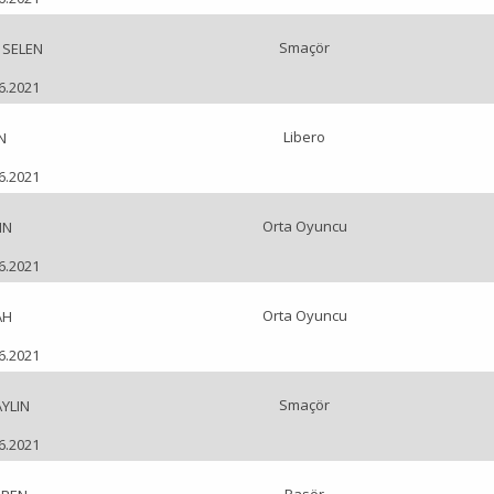
Smaçör
 SELEN
06.2021
Libero
N
06.2021
Orta Oyuncu
IN
06.2021
Orta Oyuncu
AH
06.2021
Smaçör
YLIN
06.2021