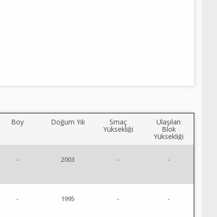
Boy
Doğum Yılı
Smaç
Ulaşılan
Yüksekliği
Blok
Yüksekliği
-
2003
-
-
-
1995
-
-