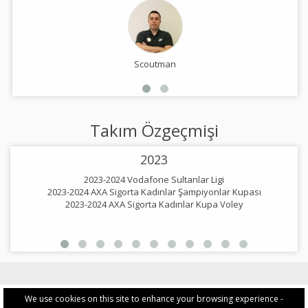
Scoutman
Takım Özgeçmişi
2023
2023-2024 Vodafone Sultanlar Ligi
2023-2024 AXA Sigorta Kadınlar Şampiyonlar Kupası
2023-2024 AXA Sigorta Kadınlar Kupa Voley
2
We use cookies on this site to enhance your browsing experience -