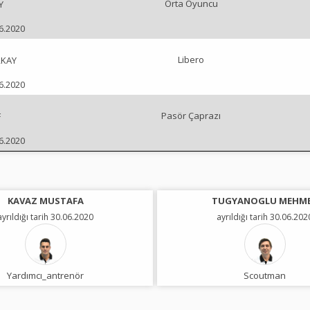
Orta Oyuncu
Y
06.2020
Libero
RKAY
06.2020
Pasör Çaprazı
F
06.2020
KAVAZ MUSTAFA
TUGYANOGLU MEHM
ayrıldığı tarih 30.06.2020
ayrıldığı tarih 30.06.202
Yardımcı_antrenör
Scoutman