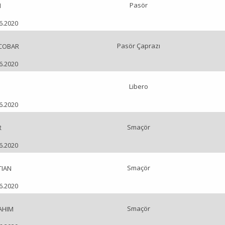
Pasör
M
06.2020
Pasör Çaprazı
SCOBAR
06.2020
Libero
06.2020
Smaçör
R
06.2020
Smaçör
TIAN
06.2020
Smaçör
RAHIM