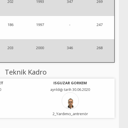
202
1993
347
269
186
1997
-
247
203
2000
346
268
Teknik Kadro
ET
ISGUZAR GORKEM
0
ayrıldığı tarih 30.06.2020
2_Yardımcı_antrenör