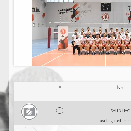
#
İsim
1
SAHIN HACI
ayrıldığı tarih 30.