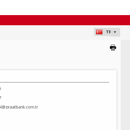
5
7
ol@ziraatbank.com.tr