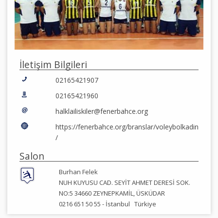
İletişim Bilgileri
02165421907
02165421960
halklailiskiler@fenerbahce.org
https://fenerbahce.org/branslar/voleybolkadin
/
Salon
Burhan Felek
NUH KUYUSU CAD. SEYİT AHMET DERESİ SOK.
NO:5 34660 ZEYNEPKAMİL, ÜSKÜDAR
0216 651 50 55 -
İstanbul
Türkiye