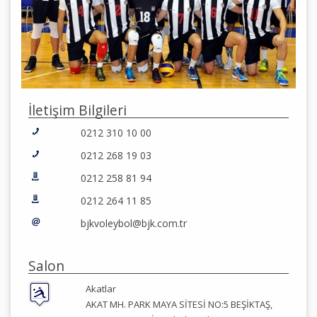
İletişim Bilgileri
0212 310 10 00
0212 268 19 03
0212 258 81 94
0212 264 11 85
bjkvoleybol@bjk.com.tr
Salon
Akatlar
AKAT MH. PARK MAYA SİTESİ NO:5 BEŞİKTAŞ,