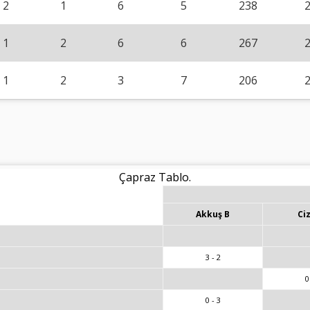
2
1
6
5
238
1
2
6
6
267
1
2
3
7
206
Çapraz Tablo.
Akkuş B
Ci
3 - 2
0
0 - 3