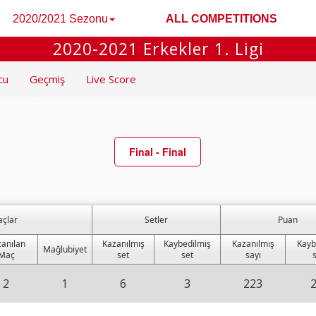
2020/2021 Sezonu
ALL COMPETITIONS
2020-2021 Erkekler 1. Ligi
cu
Geçmiş
Live Score
Final - Final
çlar
Setler
Puan
anılan
Kazanılmış
Kaybedilmiş
Kazanılmış
Kayb
Mağlubiyet
Maç
set
set
sayı
2
1
6
3
223