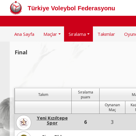
Türkiye Voleybol Federasyonu
Ana Sayfa
Maçlar
Sıralama
Takımlar
Oyun
Final
Sıralama
Takım
Ma
puanı
Oynanan
Kaz
Maç
Yeni Kızıltepe
6
3
Spor