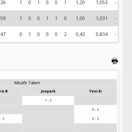
226
1
0
1
0
0
1
1,20
1,053
-
259
1
0
0
1
1
0
1,00
1,031
-
247
0
1
0
0
0
2
0,43
0,834
-
Misafir Takım
zre B
Jeopark
Yeni Kı
1 - 3
0 - 3
 - 3
0 - 3