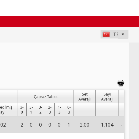
Set
Sayı
Çapraz Tablo.
Averajı
Averajı
edilmiş
3-
3-
3-
2-
1-
0-
sayı
0
1
2
3
3
3
202
2
0
0
0
0
1
2,00
1,104
-