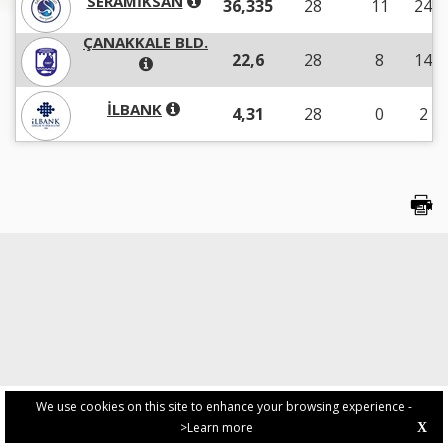
SERAMİKSAN
36,335
28
11
24
ÇANAKKALE BLD.
22,6
28
8
14
İLBANK
4,31
28
0
2
We use cookies on this site to enhance your browsing experience -
>Learn more
X
PRIVACY POLICY