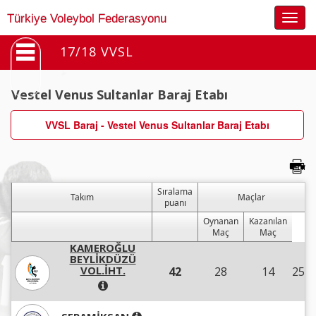
Togg
Türkiye Voleybol Federasyonu
navig
17/18 VVSL
Vestel Venus Sultanlar Baraj Etabı
VVSL Baraj - Vestel Venus Sultanlar Baraj Etabı
Sıralama
Takım
Maçlar
puanı
Oynanan
Kazanılan
Maç
Maç
KAMEROĞLU
BEYLİKDÜZÜ
VOL.İHT.
42
28
14
25